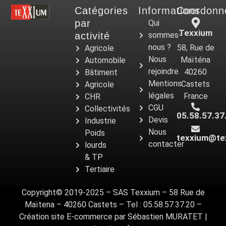
Catégories
Informations
Coordonn
par
Qui
Texxium
activité
sommes-
nous ?
58, Rue de
Agricole
Nous
Maïténa
Automobile
rejoindre
40260
Bâtiment
Mentions
Castets
Agricole
légales
France
CHR
CGU
Collectivités
05.58.57.37
Devis
Industrie
Nous
Poids
texxium@te
contacter
lourds
& TP
Tertiaire
Copyright© 2019-2025 – SAS Texxium – 58 Rue de
Maïtena – 40260 Castets – Tel : 05.58.57.37.20 –
Création site E-commerce par Sébastien MURATET |