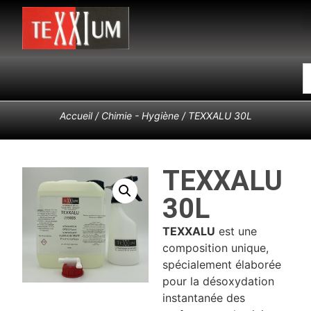
Accueil
/
Chimie - Hygiène
/ TEXXALU 30L
TEXXALU
30L
TEXXALU
est une
composition unique,
spécialement élaborée
pour la désoxydation
instantanée des