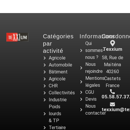
Catégories
Informations
Coordonn
par
Qui
Texxium
activité
sommes-
nous ?
58, Rue de
Agricole
Nous
Maïténa
Automobile
rejoindre
40260
Bâtiment
Mentions
Castets
Agricole
légales
France
CHR
CGU
Collectivités
05.58.57.37
Devis
Industrie
Nous
Poids
texxium@te
contacter
lourds
& TP
Tertiaire