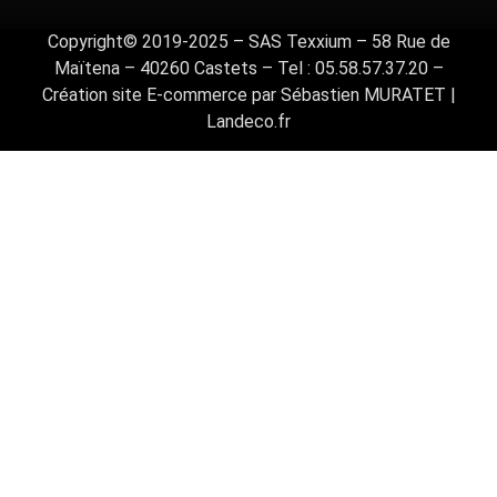
Copyright© 2019-2025 – SAS Texxium – 58 Rue de
Maïtena – 40260 Castets – Tel : 05.58.57.37.20 –
Création site E-commerce par Sébastien MURATET |
Landeco.fr