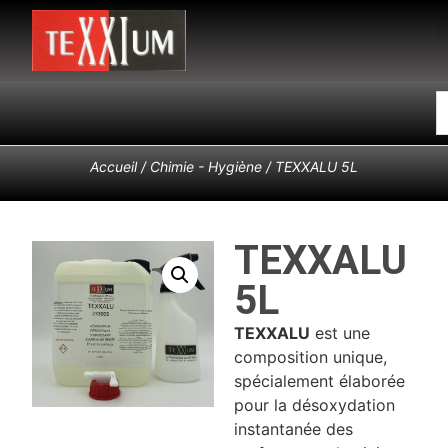
Accueil
/
Chimie - Hygiène
/ TEXXALU 5L
TEXXALU
5L
TEXXALU
est une
composition unique,
spécialement élaborée
pour la désoxydation
instantanée des