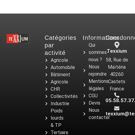
Catégories
Informations
Coordonn
par
Qui
Texxium
activité
sommes-
nous ?
58, Rue de
Agricole
Nous
Maïténa
Automobile
rejoindre
40260
Bâtiment
Mentions
Castets
Agricole
légales
France
CHR
CGU
Collectivités
05.58.57.37
Devis
Industrie
Nous
Poids
texxium@te
contacter
lourds
& TP
Tertiaire