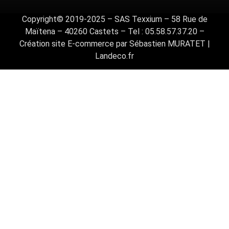
Copyright© 2019-2025 – SAS Texxium – 58 Rue de
Maïtena – 40260 Castets – Tel : 05.58.57.37.20 –
Création site E-commerce par Sébastien MURATET |
Landeco.fr